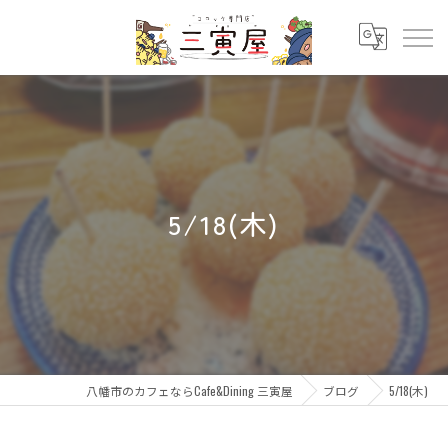
5/18(木)
八幡市のカフェならCafe&Dining 三寅屋
ブログ
5/18(木)