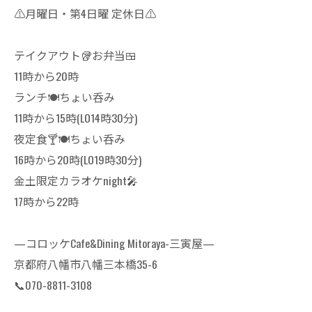
⚠️月曜日・第4日曜 定休日⚠️
テイクアウト🥡お弁当🍱
11時から20時
ランチ🍽ちょい呑み
11時から15時(LO14時30分)
夜定食🍸🍽ちょい呑み
16時から20時(LO19時30分)
金土限定カラオケnight🎤
17時から22時
—コロッケCafe&Dining Mitoraya-三寅屋—
京都府八幡市八幡三本橋35-6
📞070-8811-3108