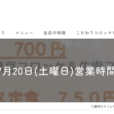
わり
メニュー
当店の特徴
こだわりコロッケ
ランチ
ディナー
7月20日(土曜日)営業時
コロッケ
テイクアウト
女子会
八幡市のカフェならC