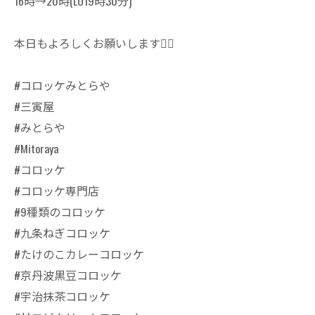
16時→20時(LO19時30分)
本日もよろしくお願いします🙇‍♀️
#コロッケみとらや
#三寅屋
#みとらや
#Mitoraya
#コロッケ
#コロッケ専門店
#9種類のコロッケ
#九条ねぎコロッケ
#たけのこカレーコロッケ
#京丹波黒豆コロッケ
#宇治抹茶コロッケ