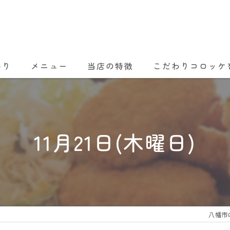
わり
メニュー
当店の特徴
こだわりコロッケ
ランチ
ディナー
11月21日(木曜日)
コロッケ
テイクアウト
女子会
八幡市の